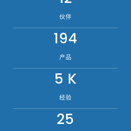
伙伴
194
产品
5
K
经验
25